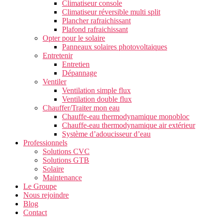
Climatiseur console
Climatiseur réversible multi split
Plancher rafraichissant
Plafond rafraichissant
Opter pour le solaire
Panneaux solaires photovoltaiques
Entretenir
Entretien
Dépannage
Ventiler
Ventilation simple flux
Ventilation double flux
Chauffer/Traiter mon eau
Chauffe-eau thermodynamique monobloc
Chauffe-eau thermodynamique air extérieur
Système d’adoucisseur d’eau
Professionnels
Solutions CVC
Solutions GTB
Solaire
Maintenance
Le Groupe
Nous rejoindre
Blog
Contact