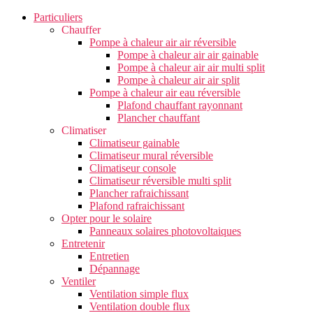
Particuliers
Chauffer
Pompe à chaleur air air réversible
Pompe à chaleur air air gainable
Pompe à chaleur air air multi split
Pompe à chaleur air air split
Pompe à chaleur air eau réversible
Plafond chauffant rayonnant
Plancher chauffant
Climatiser
Climatiseur gainable
Climatiseur mural réversible
Climatiseur console
Climatiseur réversible multi split
Plancher rafraichissant
Plafond rafraichissant
Opter pour le solaire
Panneaux solaires photovoltaiques
Entretenir
Entretien
Dépannage
Ventiler
Ventilation simple flux
Ventilation double flux