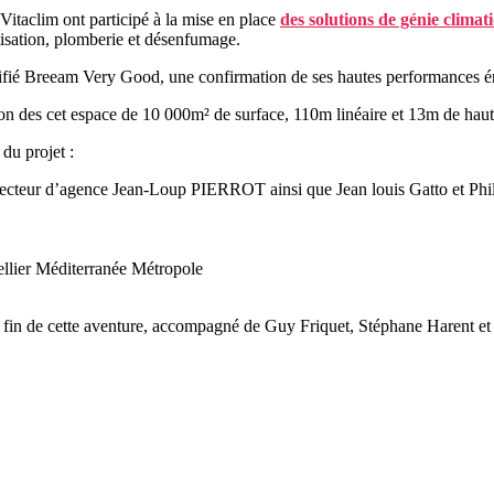
 Vitaclim ont participé à la mise en place
des solutions de génie climat
tisation, plomberie et désenfumage.
ifié Breeam Very Good, une confirmation de ses hautes performances én
tion des cet espace de 10 000m² de surface, 110m linéaire et 13m de hau
du projet :
cteur d’agence Jean-Loup PIERROT ainsi que Jean louis Gatto et P
ellier Méditerranée Métropole
a fin de cette aventure, accompagné de Guy Friquet, Stéphane Harent et