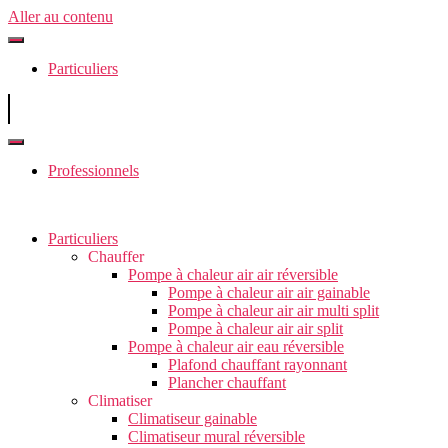
Aller au contenu
Particuliers
Professionnels
Particuliers
Chauffer
Pompe à chaleur air air réversible
Pompe à chaleur air air gainable
Pompe à chaleur air air multi split
Pompe à chaleur air air split
Pompe à chaleur air eau réversible
Plafond chauffant rayonnant
Plancher chauffant
Climatiser
Climatiseur gainable
Climatiseur mural réversible