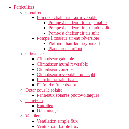
Particuliers
Chauffer
Pompe à chaleur air air réversible
Pompe à chaleur air air gainable
Pompe à chaleur air air multi split
Pompe à chaleur air air split
Pompe à chaleur air eau réversible
Plafond chauffant rayonnant
Plancher chauffant
Climatiser
Climatiseur gainable
Climatiseur mural réversible
Climatiseur console
Climatiseur réversible multi split
Plancher rafraichissant
Plafond rafraichissant
Opter pour le solaire
Panneaux solaires photovoltaiques
Entretenir
Entretien
Dépannage
Ventiler
Ventilation simple flux
Ventilation double flux