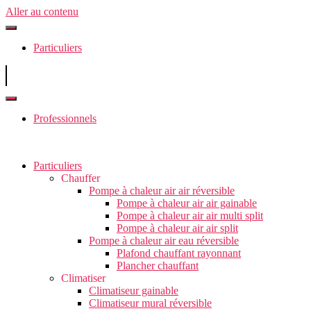
Aller au contenu
Particuliers
Professionnels
Particuliers
Chauffer
Pompe à chaleur air air réversible
Pompe à chaleur air air gainable
Pompe à chaleur air air multi split
Pompe à chaleur air air split
Pompe à chaleur air eau réversible
Plafond chauffant rayonnant
Plancher chauffant
Climatiser
Climatiseur gainable
Climatiseur mural réversible