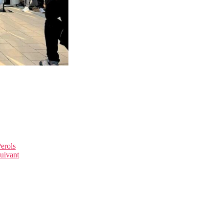
Perols
uivant