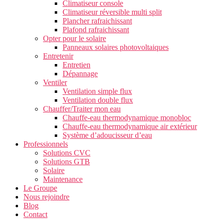
Climatiseur console
Climatiseur réversible multi split
Plancher rafraichissant
Plafond rafraichissant
Opter pour le solaire
Panneaux solaires photovoltaiques
Entretenir
Entretien
Dépannage
Ventiler
Ventilation simple flux
Ventilation double flux
Chauffer/Traiter mon eau
Chauffe-eau thermodynamique monobloc
Chauffe-eau thermodynamique air extérieur
Système d’adoucisseur d’eau
Professionnels
Solutions CVC
Solutions GTB
Solaire
Maintenance
Le Groupe
Nous rejoindre
Blog
Contact