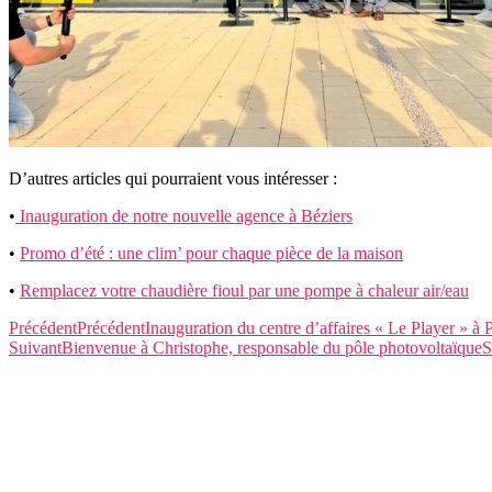
D’autres articles qui pourraient vous intéresser :
•
Inauguration de notre nouvelle agence à Béziers
•
Promo d’été : une clim’ pour chaque pièce de la maison
•
Remplacez votre chaudière fioul par une pompe à chaleur air/eau
Précédent
Précédent
Inauguration du centre d’affaires « Le Player » à 
Suivant
Bienvenue à Christophe, responsable du pôle photovoltaïque
S