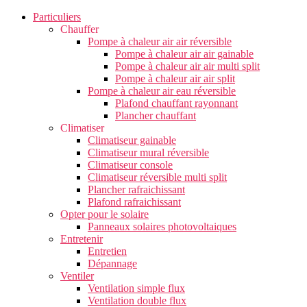
Particuliers
Chauffer
Pompe à chaleur air air réversible
Pompe à chaleur air air gainable
Pompe à chaleur air air multi split
Pompe à chaleur air air split
Pompe à chaleur air eau réversible
Plafond chauffant rayonnant
Plancher chauffant
Climatiser
Climatiseur gainable
Climatiseur mural réversible
Climatiseur console
Climatiseur réversible multi split
Plancher rafraichissant
Plafond rafraichissant
Opter pour le solaire
Panneaux solaires photovoltaiques
Entretenir
Entretien
Dépannage
Ventiler
Ventilation simple flux
Ventilation double flux