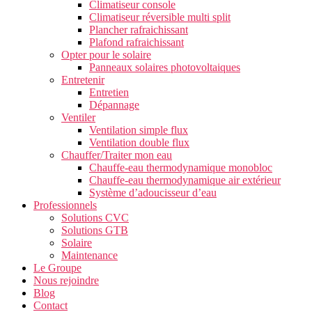
Climatiseur console
Climatiseur réversible multi split
Plancher rafraichissant
Plafond rafraichissant
Opter pour le solaire
Panneaux solaires photovoltaiques
Entretenir
Entretien
Dépannage
Ventiler
Ventilation simple flux
Ventilation double flux
Chauffer/Traiter mon eau
Chauffe-eau thermodynamique monobloc
Chauffe-eau thermodynamique air extérieur
Système d’adoucisseur d’eau
Professionnels
Solutions CVC
Solutions GTB
Solaire
Maintenance
Le Groupe
Nous rejoindre
Blog
Contact