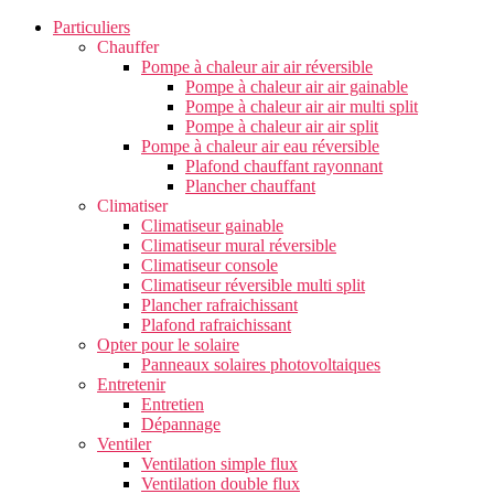
Particuliers
Chauffer
Pompe à chaleur air air réversible
Pompe à chaleur air air gainable
Pompe à chaleur air air multi split
Pompe à chaleur air air split
Pompe à chaleur air eau réversible
Plafond chauffant rayonnant
Plancher chauffant
Climatiser
Climatiseur gainable
Climatiseur mural réversible
Climatiseur console
Climatiseur réversible multi split
Plancher rafraichissant
Plafond rafraichissant
Opter pour le solaire
Panneaux solaires photovoltaiques
Entretenir
Entretien
Dépannage
Ventiler
Ventilation simple flux
Ventilation double flux