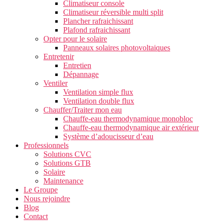
Climatiseur console
Climatiseur réversible multi split
Plancher rafraichissant
Plafond rafraichissant
Opter pour le solaire
Panneaux solaires photovoltaiques
Entretenir
Entretien
Dépannage
Ventiler
Ventilation simple flux
Ventilation double flux
Chauffer/Traiter mon eau
Chauffe-eau thermodynamique monobloc
Chauffe-eau thermodynamique air extérieur
Système d’adoucisseur d’eau
Professionnels
Solutions CVC
Solutions GTB
Solaire
Maintenance
Le Groupe
Nous rejoindre
Blog
Contact