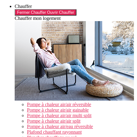
Chauffer
Fermer Chauffer
Ouvrir Chauffer
Chauffer mon logement
Pompe à chaleur air/air réversible
Pompe à chaleur air/air gainable
Pompe à chaleur air/air multi split
Pompe à chaleur air/air split
Pompe à chaleur air/eau réversible
Plafond chauffant rayonnant