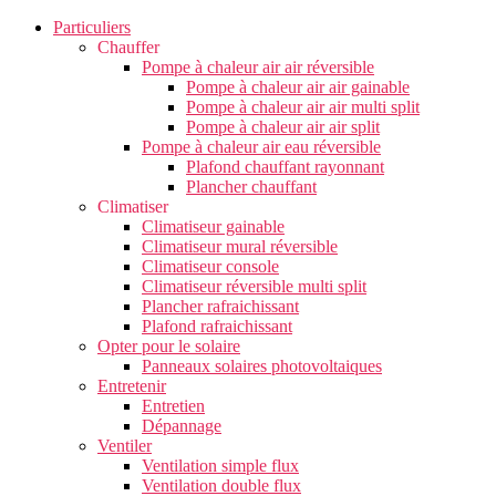
Particuliers
Chauffer
Pompe à chaleur air air réversible
Pompe à chaleur air air gainable
Pompe à chaleur air air multi split
Pompe à chaleur air air split
Pompe à chaleur air eau réversible
Plafond chauffant rayonnant
Plancher chauffant
Climatiser
Climatiseur gainable
Climatiseur mural réversible
Climatiseur console
Climatiseur réversible multi split
Plancher rafraichissant
Plafond rafraichissant
Opter pour le solaire
Panneaux solaires photovoltaiques
Entretenir
Entretien
Dépannage
Ventiler
Ventilation simple flux
Ventilation double flux