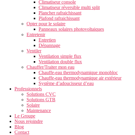
Climatiseur console
Climatiseur réversible multi split
Plancher rafraichissant
Plafond rafraichissant
Opter pour le solaire
Panneaux solaires photovoltaiques
Entretenir
Entretien
Dépannage
Ventiler
Ventilation simple flux
Ventilation double flux
Chauffer/Traiter mon eau
Chauffe-eau thermodynamique monobloc
Chauffe-eau thermodynamique air extérieur
Système d’adoucisseur d’eau
Professionnels
Solutions CVC
Solutions GTB
Solaire
Maintenance
Le Groupe
Nous rejoindre
Blog
Contact