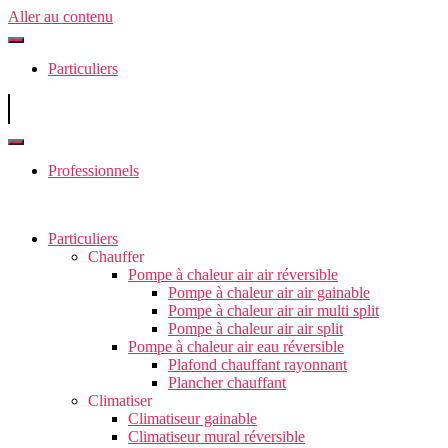
Aller au contenu
Particuliers
Professionnels
Particuliers
Chauffer
Pompe à chaleur air air réversible
Pompe à chaleur air air gainable
Pompe à chaleur air air multi split
Pompe à chaleur air air split
Pompe à chaleur air eau réversible
Plafond chauffant rayonnant
Plancher chauffant
Climatiser
Climatiseur gainable
Climatiseur mural réversible