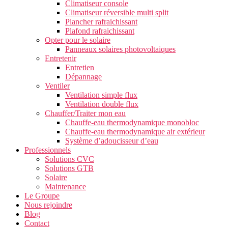
Climatiseur console
Climatiseur réversible multi split
Plancher rafraichissant
Plafond rafraichissant
Opter pour le solaire
Panneaux solaires photovoltaiques
Entretenir
Entretien
Dépannage
Ventiler
Ventilation simple flux
Ventilation double flux
Chauffer/Traiter mon eau
Chauffe-eau thermodynamique monobloc
Chauffe-eau thermodynamique air extérieur
Système d’adoucisseur d’eau
Professionnels
Solutions CVC
Solutions GTB
Solaire
Maintenance
Le Groupe
Nous rejoindre
Blog
Contact