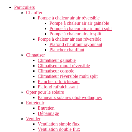
Particuliers
Chauffer
Pompe à chaleur air air réversible
Pompe à chaleur air air gainable
Pompe à chaleur air air multi split
Pompe à chaleur air air split
Pompe à chaleur air eau réversible
Plafond chauffant rayonnant
Plancher chauffant
Climatiser
Climatiseur gainable
Climatiseur mural réversible
Climatiseur console
Climatiseur réversible multi split
Plancher rafraichissant
Plafond rafraichissant
Opter pour le solaire
Panneaux solaires photovoltaiques
Entretenir
Entretien
Dépannage
Ventiler
Ventilation simple flux
Ventilation double flux