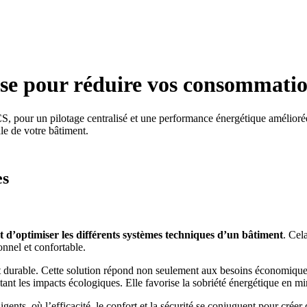
ise pour réduire vos consommatio
S, pour un pilotage centralisé et une performance énergétique amélioré
le de votre bâtiment.
es
d’optimiser les différents systèmes techniques d’un bâtiment
. Cel
onnel et confortable.
urable. Cette solution répond non seulement aux besoins économiques, 
itant les impacts écologiques. Elle favorise la sobriété énergétique en 
nts, où l’efficacité, le confort et la sécurité se conjuguent pour créer 