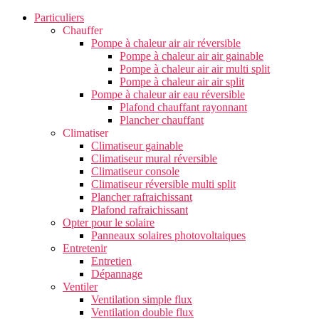
Particuliers
Chauffer
Pompe à chaleur air air réversible
Pompe à chaleur air air gainable
Pompe à chaleur air air multi split
Pompe à chaleur air air split
Pompe à chaleur air eau réversible
Plafond chauffant rayonnant
Plancher chauffant
Climatiser
Climatiseur gainable
Climatiseur mural réversible
Climatiseur console
Climatiseur réversible multi split
Plancher rafraichissant
Plafond rafraichissant
Opter pour le solaire
Panneaux solaires photovoltaiques
Entretenir
Entretien
Dépannage
Ventiler
Ventilation simple flux
Ventilation double flux