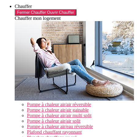
Chauffer
Fermer Chauffer
Ouvrir Chauffer
Chauffer mon logement
Pompe à chaleur air/air réversible
Pompe à chaleur air/air gainable
Pompe à chaleur air/air multi split
Pompe à chaleur air/air split
Pompe à chaleur air/eau réversible
Plafond chauffant rayonnant