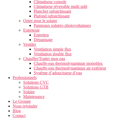
Climatiseur console
Climatiseur réversible multi split
Plancher rafraichissant
Plafond rafraichissant
Opter pour le solaire
Panneaux solaires photovoltaiques
Entretenir
Entretien
Dépannage
Ventiler
Ventilation simple flux
Ventilation double flux
Chauffer/Traiter mon eau
Chauffe-eau thermodynamique monobloc
Chauffe-eau thermodynamique air extérieur
Système d’adoucisseur d’eau
Professionnels
Solutions CVC
Solutions GTB
Solaire
Maintenance
Le Groupe
Nous rejoindre
Blog
Contact