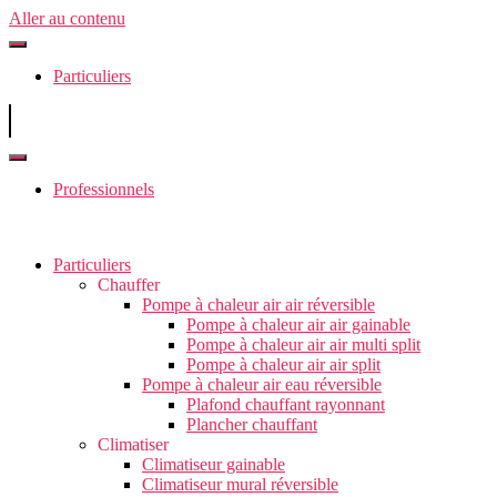
Aller au contenu
Particuliers
Professionnels
Particuliers
Chauffer
Pompe à chaleur air air réversible
Pompe à chaleur air air gainable
Pompe à chaleur air air multi split
Pompe à chaleur air air split
Pompe à chaleur air eau réversible
Plafond chauffant rayonnant
Plancher chauffant
Climatiser
Climatiseur gainable
Climatiseur mural réversible