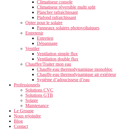
Climatiseur console
Climatiseur réversible multi split
Plancher rafraichissant
Plafond rafraichissant
Opter pour le solaire
Panneaux solaires photovoltaiques
Entretenir
Entretien
Dépannage
Ventiler
Ventilation simple flux
Ventilation double flux
Chauffer/Traiter mon eau
Chauffe-eau thermodynamique monobloc
Chauffe-eau thermodynamique air extérieur
Système d’adoucisseur d’eau
Professionnels
Solutions CVC
Solutions GTB
Solaire
Maintenance
Le Groupe
Nous rejoindre
Blog
Contact