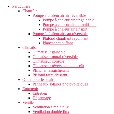
Particuliers
Chauffer
Pompe à chaleur air air réversible
Pompe à chaleur air air gainable
Pompe à chaleur air air multi split
Pompe à chaleur air air split
Pompe à chaleur air eau réversible
Plafond chauffant rayonnant
Plancher chauffant
Climatiser
Climatiseur gainable
Climatiseur mural réversible
Climatiseur console
Climatiseur réversible multi split
Plancher rafraichissant
Plafond rafraichissant
Opter pour le solaire
Panneaux solaires photovoltaiques
Entretenir
Entretien
Dépannage
Ventiler
Ventilation simple flux
Ventilation double flux