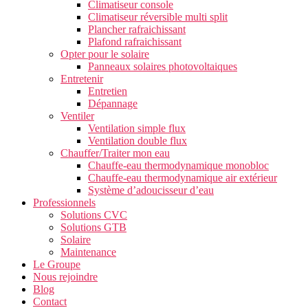
Climatiseur console
Climatiseur réversible multi split
Plancher rafraichissant
Plafond rafraichissant
Opter pour le solaire
Panneaux solaires photovoltaiques
Entretenir
Entretien
Dépannage
Ventiler
Ventilation simple flux
Ventilation double flux
Chauffer/Traiter mon eau
Chauffe-eau thermodynamique monobloc
Chauffe-eau thermodynamique air extérieur
Système d’adoucisseur d’eau
Professionnels
Solutions CVC
Solutions GTB
Solaire
Maintenance
Le Groupe
Nous rejoindre
Blog
Contact