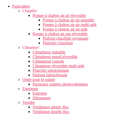
Particuliers
Chauffer
Pompe à chaleur air air réversible
Pompe à chaleur air air gainable
Pompe à chaleur air air multi split
Pompe à chaleur air air split
Pompe à chaleur air eau réversible
Plafond chauffant rayonnant
Plancher chauffant
Climatiser
Climatiseur gainable
Climatiseur mural réversible
Climatiseur console
Climatiseur réversible multi split
Plancher rafraichissant
Plafond rafraichissant
Opter pour le solaire
Panneaux solaires photovoltaiques
Entretenir
Entretien
Dépannage
Ventiler
Ventilation simple flux
Ventilation double flux