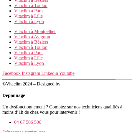
Vitaclim à Béziers
Vitaclim à Toulon
Vitaclim à Paris
Vitaclim à Lille
Vitaclim à Lyon
Vitaclim à Montpellier
Vitaclim à Avignon
Vitaclim à Béziers
Vitaclim à Toulon
Vitaclim à Paris
Vitaclim à Lille
Vitaclim à Lyon
Facebook
Instagram
Linkedin
Youtube
©Vitaclim 2024 – Designed by
Digital4All
Dépannage
Un dysfonctionnement ? Comptez sur nos techniciens qualifiés à
moins d’1h de chez vous pour intervenir !
04 67 506 506