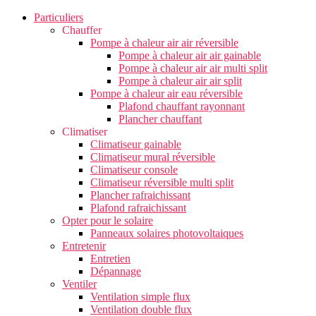
Particuliers
Chauffer
Pompe à chaleur air air réversible
Pompe à chaleur air air gainable
Pompe à chaleur air air multi split
Pompe à chaleur air air split
Pompe à chaleur air eau réversible
Plafond chauffant rayonnant
Plancher chauffant
Climatiser
Climatiseur gainable
Climatiseur mural réversible
Climatiseur console
Climatiseur réversible multi split
Plancher rafraichissant
Plafond rafraichissant
Opter pour le solaire
Panneaux solaires photovoltaiques
Entretenir
Entretien
Dépannage
Ventiler
Ventilation simple flux
Ventilation double flux