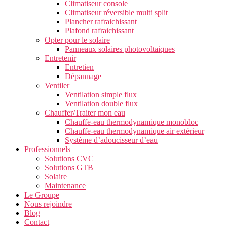
Climatiseur console
Climatiseur réversible multi split
Plancher rafraichissant
Plafond rafraichissant
Opter pour le solaire
Panneaux solaires photovoltaiques
Entretenir
Entretien
Dépannage
Ventiler
Ventilation simple flux
Ventilation double flux
Chauffer/Traiter mon eau
Chauffe-eau thermodynamique monobloc
Chauffe-eau thermodynamique air extérieur
Système d’adoucisseur d’eau
Professionnels
Solutions CVC
Solutions GTB
Solaire
Maintenance
Le Groupe
Nous rejoindre
Blog
Contact