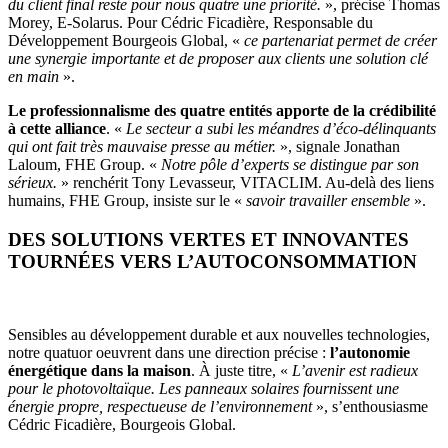
du client final reste pour nous quatre une priorité.
», précise Thomas
Morey, E-Solarus. Pour Cédric Ficadière, Responsable du
Développement Bourgeois Global, «
ce partenariat permet de créer
une synergie importante et de proposer aux clients une solution clé
en main
».
Le professionnalisme des quatre entités apporte de la crédibilité
à cette alliance
. «
Le secteur a subi les méandres d’éco-délinquants
qui ont fait très mauvaise presse au métier.
», signale Jonathan
Laloum, FHE Group. «
Notre pôle d’experts se distingue par son
sérieux.
» renchérit Tony Levasseur, VITACLIM. Au-delà des liens
humains, FHE Group, insiste sur le «
savoir travailler ensemble
».
DES SOLUTIONS VERTES ET INNOVANTES
TOURNÉES VERS L’AUTOCONSOMMATION
Sensibles au développement durable et aux nouvelles technologies,
notre quatuor oeuvrent dans une direction précise :
l’autonomie
énergétique dans la maison
. À juste titre, «
L’avenir est radieux
pour le photovoltaïque. Les panneaux solaires fournissent une
énergie propre, respectueuse de l’environnement
», s’enthousiasme
Cédric Ficadière, Bourgeois Global.