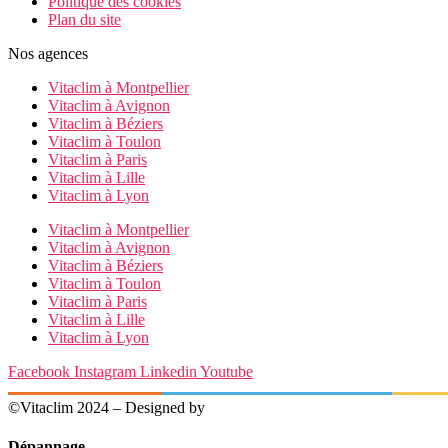
Politique des cookies
Plan du site
Nos agences
Vitaclim à Montpellier
Vitaclim à Avignon
Vitaclim à Béziers
Vitaclim à Toulon
Vitaclim à Paris
Vitaclim à Lille
Vitaclim à Lyon
Vitaclim à Montpellier
Vitaclim à Avignon
Vitaclim à Béziers
Vitaclim à Toulon
Vitaclim à Paris
Vitaclim à Lille
Vitaclim à Lyon
Facebook
Instagram
Linkedin
Youtube
©Vitaclim 2024 – Designed by
Digital4All
Dépannage