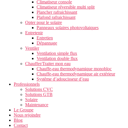
Climatiseur console
Climatiseur réversible multi split
Plancher rafraichissant
Plafond rafraichissant
Opter pour le solaire
Panneaux solaires photovoltaiques
Entretenir
Entretien
Dépannage
Ventiler
Ventilation simple flux
Ventilation double flux
Chauffer/Traiter mon eau
Chauffe-eau thermodynamique monobloc
Chauffe-eau thermodynamique air extérieur
Système d’adoucisseur d’eau
Professionnels
Solutions CVC
Solutions GTB
Solaire
Maintenance
Le Groupe
Nous rejoindre
Blog
Contact