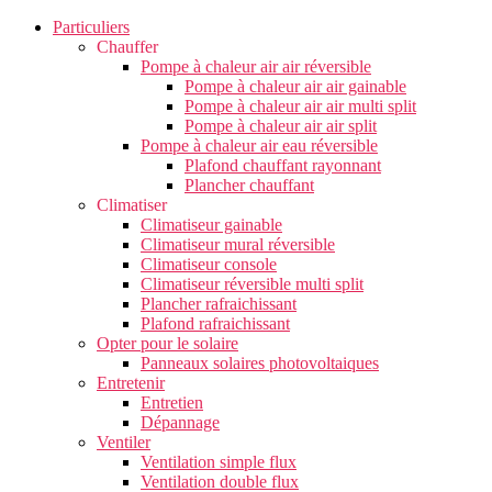
Particuliers
Chauffer
Pompe à chaleur air air réversible
Pompe à chaleur air air gainable
Pompe à chaleur air air multi split
Pompe à chaleur air air split
Pompe à chaleur air eau réversible
Plafond chauffant rayonnant
Plancher chauffant
Climatiser
Climatiseur gainable
Climatiseur mural réversible
Climatiseur console
Climatiseur réversible multi split
Plancher rafraichissant
Plafond rafraichissant
Opter pour le solaire
Panneaux solaires photovoltaiques
Entretenir
Entretien
Dépannage
Ventiler
Ventilation simple flux
Ventilation double flux