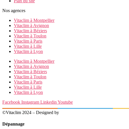
Plan du site
Nos agences
Vitaclim à Montpellier
Vitaclim à Avignon
Vitaclim à Béziers
Vitaclim à Toulon
Vitaclim à Paris
Vitaclim à Lille
Vitaclim à Lyon
Vitaclim à Montpellier
Vitaclim à Avignon
Vitaclim à Béziers
Vitaclim à Toulon
Vitaclim à Paris
Vitaclim à Lille
Vitaclim à Lyon
Facebook
Instagram
Linkedin
Youtube
©Vitaclim 2024 – Designed by
Digital4All
Dépannage