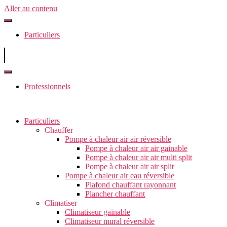
Aller au contenu
Particuliers
Professionnels
Particuliers
Chauffer
Pompe à chaleur air air réversible
Pompe à chaleur air air gainable
Pompe à chaleur air air multi split
Pompe à chaleur air air split
Pompe à chaleur air eau réversible
Plafond chauffant rayonnant
Plancher chauffant
Climatiser
Climatiseur gainable
Climatiseur mural réversible