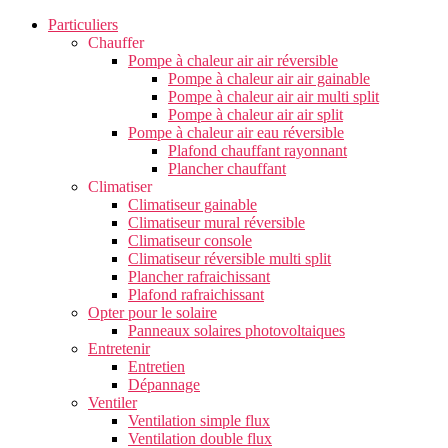
Particuliers
Chauffer
Pompe à chaleur air air réversible
Pompe à chaleur air air gainable
Pompe à chaleur air air multi split
Pompe à chaleur air air split
Pompe à chaleur air eau réversible
Plafond chauffant rayonnant
Plancher chauffant
Climatiser
Climatiseur gainable
Climatiseur mural réversible
Climatiseur console
Climatiseur réversible multi split
Plancher rafraichissant
Plafond rafraichissant
Opter pour le solaire
Panneaux solaires photovoltaiques
Entretenir
Entretien
Dépannage
Ventiler
Ventilation simple flux
Ventilation double flux