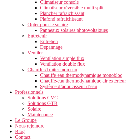
Climatiseur console
Climatiseur réversible multi split
Plancher rafraichissant
Plafond rafraichissant
Opter pour le solaire
Panneaux solaires photovoltaiques
Entretenir
Entretien
Dépannage
Ventiler
Ventilation simple flux
Ventilation double flux
Chauffer/Traiter mon eau
Chauffe-eau thermodynamique monobloc
Chauffe-eau thermodynamique air extérieur
Système d’adoucisseur d’eau
Professionnels
Solutions CVC
Solutions GTB
Solaire
Maintenance
Le Groupe
Nous rejoindre
Blog
Contact