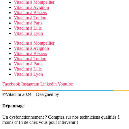
Vitaclim à Montpellier
Vitaclim à Avignon
Vitaclim à Béziers
Vitaclim à Toulon
Vitaclim à Paris
Vitaclim à Lille
Vitaclim à Lyon
Vitaclim à Montpellier
Vitaclim à Avignon
Vitaclim à Béziers
Vitaclim à Toulon
Vitaclim à Paris
Vitaclim à Lille
Vitaclim à Lyon
Facebook
Instagram
Linkedin
Youtube
©Vitaclim 2024 – Designed by
Digital4All
Dépannage
Un dysfonctionnement ? Comptez sur nos techniciens qualifiés à
moins d’1h de chez vous pour intervenir !