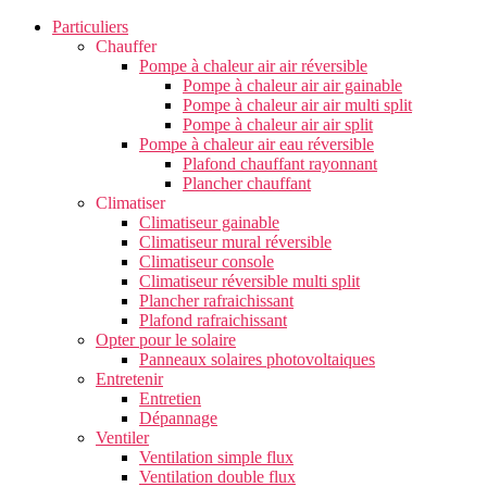
Particuliers
Chauffer
Pompe à chaleur air air réversible
Pompe à chaleur air air gainable
Pompe à chaleur air air multi split
Pompe à chaleur air air split
Pompe à chaleur air eau réversible
Plafond chauffant rayonnant
Plancher chauffant
Climatiser
Climatiseur gainable
Climatiseur mural réversible
Climatiseur console
Climatiseur réversible multi split
Plancher rafraichissant
Plafond rafraichissant
Opter pour le solaire
Panneaux solaires photovoltaiques
Entretenir
Entretien
Dépannage
Ventiler
Ventilation simple flux
Ventilation double flux