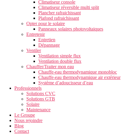
Climatiseur console
Climatiseur réversible multi split
Plancher rafraichissant
Plafond rafraichissant
Opter pour le solaire
Panneaux solaires photovoltaiques
Entretenir
Entretien
Dépannage
Ventiler
Ventilation simple flux
Ventilation double flux
Chauffer/Traiter mon eau
Chauffe-eau thermodynamique monobloc
Chauffe-eau thermodynamique air extérieur
Système d’adoucisseur d’eau
Professionnels
Solutions CVC
Solutions GTB
Solaire
Maintenance
Le Groupe
Nous rejoindre
Blog
Contact