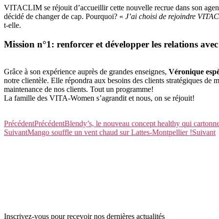
VITACLIM se réjouit d’accueillir cette nouvelle recrue dans son agenc
décidé de changer de cap. Pourquoi? «
J’ai choisi de rejoindre VITAC
t-elle.
Mission n°1: renforcer et développer les relations avec 
Grâce à son expérience auprès de grandes enseignes,
Véronique espè
notre clientèle. Elle répondra aux besoins des clients stratégiques de ma
maintenance de nos clients. Tout un programme!
La famille des VITA-Women s’agrandit et nous, on se réjouit!
Précédent
Précédent
Blendy’s, le nouveau concept healthy qui cartonne
Suivant
Mango souffle un vent chaud sur Lattes-Montpellier !
Suivant
Inscrivez-vous pour recevoir nos dernières actualités