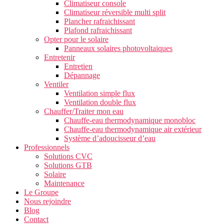
Climatiseur console
Climatiseur réversible multi split
Plancher rafraichissant
Plafond rafraichissant
Opter pour le solaire
Panneaux solaires photovoltaiques
Entretenir
Entretien
Dépannage
Ventiler
Ventilation simple flux
Ventilation double flux
Chauffer/Traiter mon eau
Chauffe-eau thermodynamique monobloc
Chauffe-eau thermodynamique air extérieur
Système d’adoucisseur d’eau
Professionnels
Solutions CVC
Solutions GTB
Solaire
Maintenance
Le Groupe
Nous rejoindre
Blog
Contact