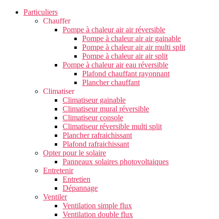
Particuliers
Chauffer
Pompe à chaleur air air réversible
Pompe à chaleur air air gainable
Pompe à chaleur air air multi split
Pompe à chaleur air air split
Pompe à chaleur air eau réversible
Plafond chauffant rayonnant
Plancher chauffant
Climatiser
Climatiseur gainable
Climatiseur mural réversible
Climatiseur console
Climatiseur réversible multi split
Plancher rafraichissant
Plafond rafraichissant
Opter pour le solaire
Panneaux solaires photovoltaiques
Entretenir
Entretien
Dépannage
Ventiler
Ventilation simple flux
Ventilation double flux