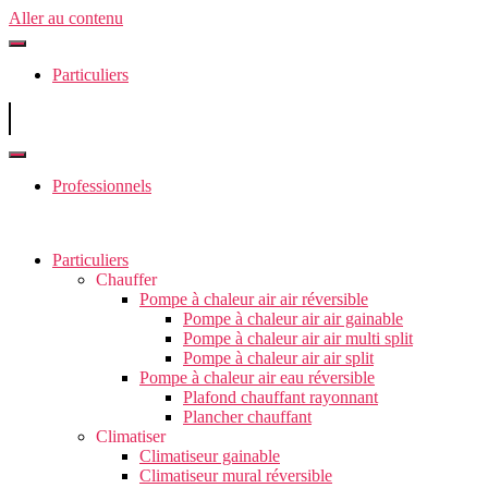
Aller au contenu
Particuliers
Professionnels
Particuliers
Chauffer
Pompe à chaleur air air réversible
Pompe à chaleur air air gainable
Pompe à chaleur air air multi split
Pompe à chaleur air air split
Pompe à chaleur air eau réversible
Plafond chauffant rayonnant
Plancher chauffant
Climatiser
Climatiseur gainable
Climatiseur mural réversible