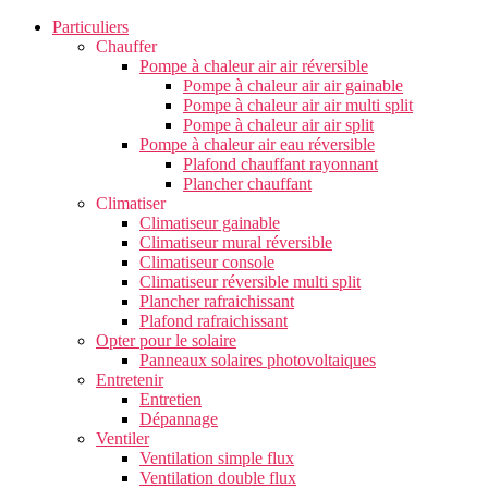
Particuliers
Chauffer
Pompe à chaleur air air réversible
Pompe à chaleur air air gainable
Pompe à chaleur air air multi split
Pompe à chaleur air air split
Pompe à chaleur air eau réversible
Plafond chauffant rayonnant
Plancher chauffant
Climatiser
Climatiseur gainable
Climatiseur mural réversible
Climatiseur console
Climatiseur réversible multi split
Plancher rafraichissant
Plafond rafraichissant
Opter pour le solaire
Panneaux solaires photovoltaiques
Entretenir
Entretien
Dépannage
Ventiler
Ventilation simple flux
Ventilation double flux