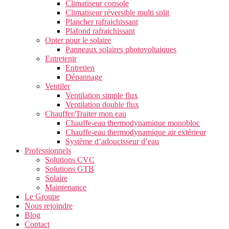
Climatiseur console
Climatiseur réversible multi split
Plancher rafraichissant
Plafond rafraichissant
Opter pour le solaire
Panneaux solaires photovoltaiques
Entretenir
Entretien
Dépannage
Ventiler
Ventilation simple flux
Ventilation double flux
Chauffer/Traiter mon eau
Chauffe-eau thermodynamique monobloc
Chauffe-eau thermodynamique air extérieur
Système d’adoucisseur d’eau
Professionnels
Solutions CVC
Solutions GTB
Solaire
Maintenance
Le Groupe
Nous rejoindre
Blog
Contact