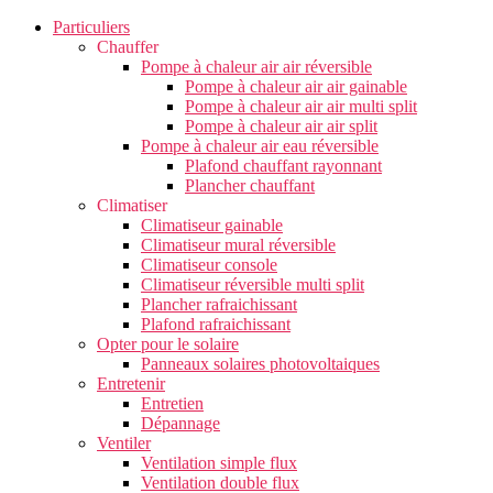
Particuliers
Chauffer
Pompe à chaleur air air réversible
Pompe à chaleur air air gainable
Pompe à chaleur air air multi split
Pompe à chaleur air air split
Pompe à chaleur air eau réversible
Plafond chauffant rayonnant
Plancher chauffant
Climatiser
Climatiseur gainable
Climatiseur mural réversible
Climatiseur console
Climatiseur réversible multi split
Plancher rafraichissant
Plafond rafraichissant
Opter pour le solaire
Panneaux solaires photovoltaiques
Entretenir
Entretien
Dépannage
Ventiler
Ventilation simple flux
Ventilation double flux