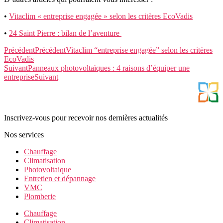
•
Vitaclim « entreprise engagée » selon les critères EcoVadis
•
24 Saint Pierre : bilan de l’aventure
Précédent
Précédent
Vitaclim “entreprise engagée” selon les critères
EcoVadis
Suivant
Panneaux photovoltaïques : 4 raisons d’équiper une
entreprise
Suivant
Inscrivez-vous pour recevoir nos dernières actualités
Nos services
Chauffage
Climatisation
Photovoltaique
Entretien et dépannage
VMC
Plomberie
Chauffage
Climatisation