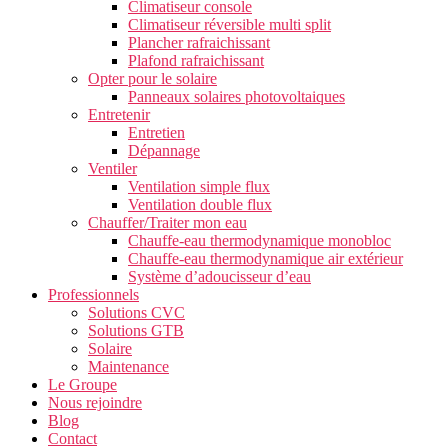
Climatiseur console
Climatiseur réversible multi split
Plancher rafraichissant
Plafond rafraichissant
Opter pour le solaire
Panneaux solaires photovoltaiques
Entretenir
Entretien
Dépannage
Ventiler
Ventilation simple flux
Ventilation double flux
Chauffer/Traiter mon eau
Chauffe-eau thermodynamique monobloc
Chauffe-eau thermodynamique air extérieur
Système d’adoucisseur d’eau
Professionnels
Solutions CVC
Solutions GTB
Solaire
Maintenance
Le Groupe
Nous rejoindre
Blog
Contact