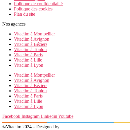
Politique de confidentialité
Politique des cookies
Plan du site
Nos agences
Vitaclim à Montpellier
Vitaclim à Avignon
Vitaclim à Béziers
Vitaclim à Toulon
Vitaclim à Paris
Vitaclim à Lille
Vitaclim à Lyon
Vitaclim à Montpellier
Vitaclim à Avignon
Vitaclim à Béziers
Vitaclim à Toulon
Vitaclim à Paris
Vitaclim à Lille
Vitaclim à Lyon
Facebook
Instagram
Linkedin
Youtube
©Vitaclim 2024 – Designed by
Digital4All