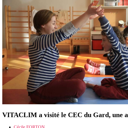
VITACLIM a visité le CEC du Gard, une as
Cécile FORTON