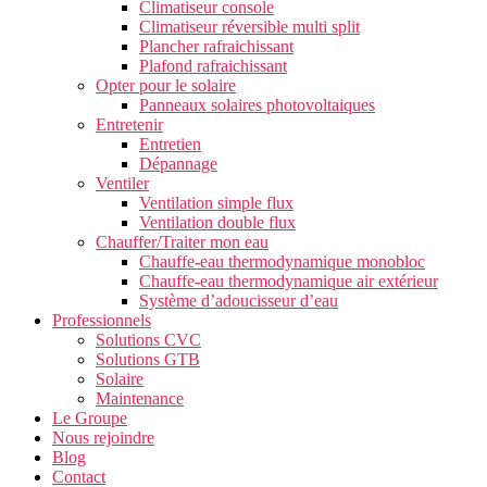
Climatiseur console
Climatiseur réversible multi split
Plancher rafraichissant
Plafond rafraichissant
Opter pour le solaire
Panneaux solaires photovoltaiques
Entretenir
Entretien
Dépannage
Ventiler
Ventilation simple flux
Ventilation double flux
Chauffer/Traiter mon eau
Chauffe-eau thermodynamique monobloc
Chauffe-eau thermodynamique air extérieur
Système d’adoucisseur d’eau
Professionnels
Solutions CVC
Solutions GTB
Solaire
Maintenance
Le Groupe
Nous rejoindre
Blog
Contact