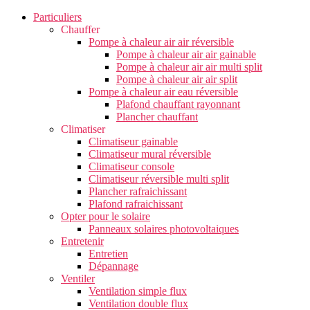
Particuliers
Chauffer
Pompe à chaleur air air réversible
Pompe à chaleur air air gainable
Pompe à chaleur air air multi split
Pompe à chaleur air air split
Pompe à chaleur air eau réversible
Plafond chauffant rayonnant
Plancher chauffant
Climatiser
Climatiseur gainable
Climatiseur mural réversible
Climatiseur console
Climatiseur réversible multi split
Plancher rafraichissant
Plafond rafraichissant
Opter pour le solaire
Panneaux solaires photovoltaiques
Entretenir
Entretien
Dépannage
Ventiler
Ventilation simple flux
Ventilation double flux