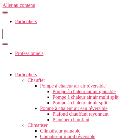
Aller au contenu
Particuliers
Professionnels
Particuliers
Chauffer
Pompe à chaleur air air réversible
Pompe à chaleur air air gainable
Pompe à chaleur air air multi split
Pompe à chaleur air air split
Pompe à chaleur air eau réversible
Plafond chauffant rayonnant
Plancher chauffant
Climatiser
Climatiseur gainable
Climatiseur mural réversible