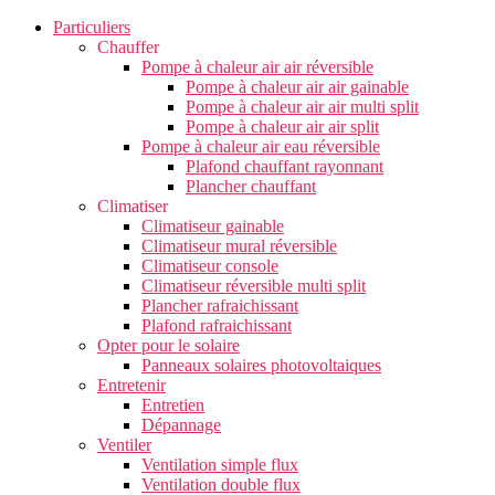
Particuliers
Chauffer
Pompe à chaleur air air réversible
Pompe à chaleur air air gainable
Pompe à chaleur air air multi split
Pompe à chaleur air air split
Pompe à chaleur air eau réversible
Plafond chauffant rayonnant
Plancher chauffant
Climatiser
Climatiseur gainable
Climatiseur mural réversible
Climatiseur console
Climatiseur réversible multi split
Plancher rafraichissant
Plafond rafraichissant
Opter pour le solaire
Panneaux solaires photovoltaiques
Entretenir
Entretien
Dépannage
Ventiler
Ventilation simple flux
Ventilation double flux