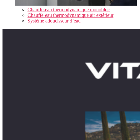
Chauffe-eau thermodynamique monobloc
Chauffe-eau thermodynamique air extérieur
Système adoucisseur d’eau