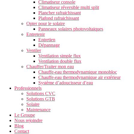
Climatiseur console
Climatiseur réversible multi split
Plancher rafraichissant
Plafond rafraichissant
Opter pour le solaire
Panneaux solaires photovoltaiques
Entretenir
Entretien
Dépannage
Ventiler
Ventilation simple flux
Ventilation double flux
Chauffer/Traiter mon eau
Chauffe-eau thermodynamique monobloc
Chauffe-eau thermodynamique air extérieur
Système d’adoucisseur d’eau
Professionnels
Solutions CVC
Solutions GTB
Solaire
Maintenance
Le Groupe
Nous rejoindre
Blog
Contact