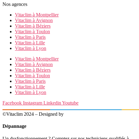
Nos agences
Vitaclim à Montpellier
Vitaclim à Avignon
Vitaclim à Béziers
Vitaclim à Toulon
Vitaclim à Paris
Vitaclim à Lille
Vitaclim à Lyon
Vitaclim à Montpellier
Vitaclim à Avignon
Vitaclim à Béziers
Vitaclim à Toulon
Vitaclim à Paris
Vitaclim à Lille
Vitaclim à Lyon
Facebook
Instagram
Linkedin
Youtube
©Vitaclim 2024 – Designed by
Digital4All
Dépannage
Un dysfonctionnement ? Comptez sur nos techniciens qualifiés à