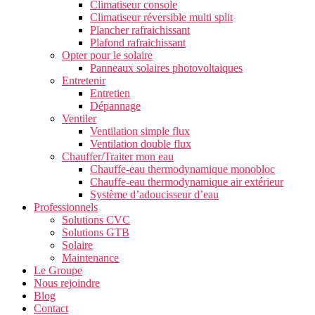
Climatiseur console
Climatiseur réversible multi split
Plancher rafraichissant
Plafond rafraichissant
Opter pour le solaire
Panneaux solaires photovoltaiques
Entretenir
Entretien
Dépannage
Ventiler
Ventilation simple flux
Ventilation double flux
Chauffer/Traiter mon eau
Chauffe-eau thermodynamique monobloc
Chauffe-eau thermodynamique air extérieur
Système d’adoucisseur d’eau
Professionnels
Solutions CVC
Solutions GTB
Solaire
Maintenance
Le Groupe
Nous rejoindre
Blog
Contact