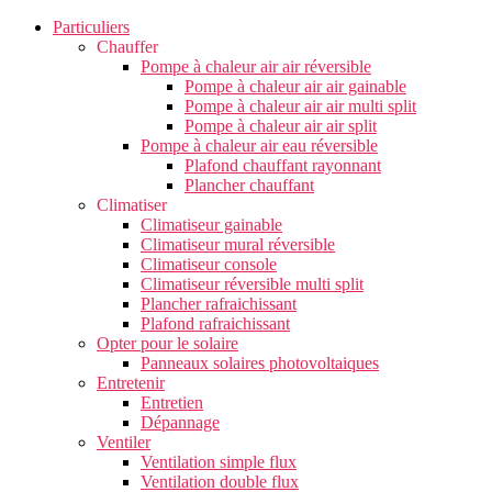
Particuliers
Chauffer
Pompe à chaleur air air réversible
Pompe à chaleur air air gainable
Pompe à chaleur air air multi split
Pompe à chaleur air air split
Pompe à chaleur air eau réversible
Plafond chauffant rayonnant
Plancher chauffant
Climatiser
Climatiseur gainable
Climatiseur mural réversible
Climatiseur console
Climatiseur réversible multi split
Plancher rafraichissant
Plafond rafraichissant
Opter pour le solaire
Panneaux solaires photovoltaiques
Entretenir
Entretien
Dépannage
Ventiler
Ventilation simple flux
Ventilation double flux