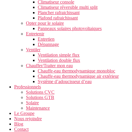
Climatiseur console
Climatiseur réversible multi split
Plancher rafraichissant
Plafond rafraichissant
Opter pour le solaire
Panneaux solaires photovoltaiques
Entretenir
Entretien
Dépannage
Ventiler
Ventilation simple flux
Ventilation double flux
Chauffer/Traiter mon eau
Chauffe-eau thermodynamique monobloc
Chauffe-eau thermodynamique air extérieur
Système d’adoucisseur d’eau
Professionnels
Solutions CVC
Solutions GTB
Solaire
Maintenance
Le Groupe
Nous rejoindre
Blog
Contact