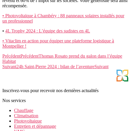
revenu et 60% de l’impôt sur les sociétés. Votre générosité sera ainsi
récompensée.
• Photovoltaïque à Chambéry : 88 panneaux solaires installés pour
un professionnel
•
4L Trophy 2024 : L’équipe des sudistes en 4L
• Vitaclim en action pour équiper une plateforme logistique à
Montpellier !
Précédent
Précédent
Thomas Rosato prend du galon dans l’équipe
Habitat
Suivant
24h Saint-Pierre 2024 : bilan de l’aventure
Suivant
Inscrivez-vous pour recevoir nos dernières actualités
Nos services
Chauffage
Climatisation
Photovoltaique
Entretien et dépannage