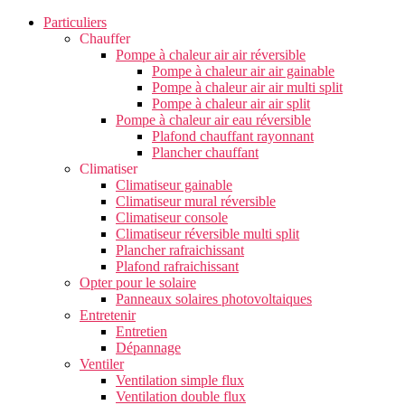
Particuliers
Chauffer
Pompe à chaleur air air réversible
Pompe à chaleur air air gainable
Pompe à chaleur air air multi split
Pompe à chaleur air air split
Pompe à chaleur air eau réversible
Plafond chauffant rayonnant
Plancher chauffant
Climatiser
Climatiseur gainable
Climatiseur mural réversible
Climatiseur console
Climatiseur réversible multi split
Plancher rafraichissant
Plafond rafraichissant
Opter pour le solaire
Panneaux solaires photovoltaiques
Entretenir
Entretien
Dépannage
Ventiler
Ventilation simple flux
Ventilation double flux